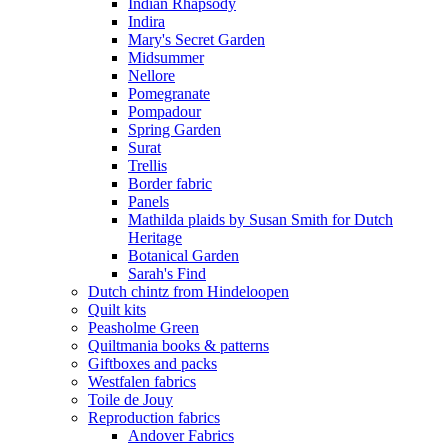
Indian Rhapsody
Indira
Mary's Secret Garden
Midsummer
Nellore
Pomegranate
Pompadour
Spring Garden
Surat
Trellis
Border fabric
Panels
Mathilda plaids by Susan Smith for Dutch
Heritage
Botanical Garden
Sarah's Find
Dutch chintz from Hindeloopen
Quilt kits
Peasholme Green
Quiltmania books & patterns
Giftboxes and packs
Westfalen fabrics
Toile de Jouy
Reproduction fabrics
Andover Fabrics