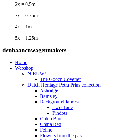
2x = 0.5m
3x = 0.75m
4x = 1m
5x = 1.25m
denhaanenwagenmakers
Home
Webshop
NIEUW!
The Gooch Coverlet
Dutch Heritage Petra Prins collection
Ashridge
Barnsley
Background fabrics
Two Tone
Pindots
China Blue
China Red
Féline
Flowers from the past