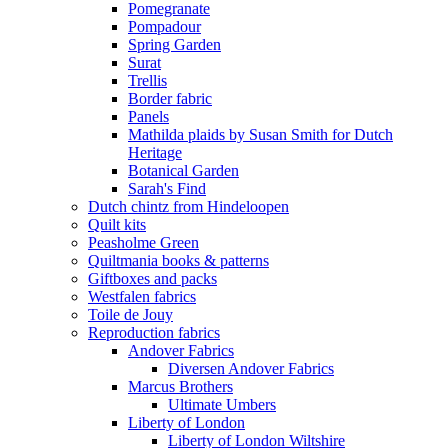
Pomegranate
Pompadour
Spring Garden
Surat
Trellis
Border fabric
Panels
Mathilda plaids by Susan Smith for Dutch
Heritage
Botanical Garden
Sarah's Find
Dutch chintz from Hindeloopen
Quilt kits
Peasholme Green
Quiltmania books & patterns
Giftboxes and packs
Westfalen fabrics
Toile de Jouy
Reproduction fabrics
Andover Fabrics
Diversen Andover Fabrics
Marcus Brothers
Ultimate Umbers
Liberty of London
Liberty of London Wiltshire