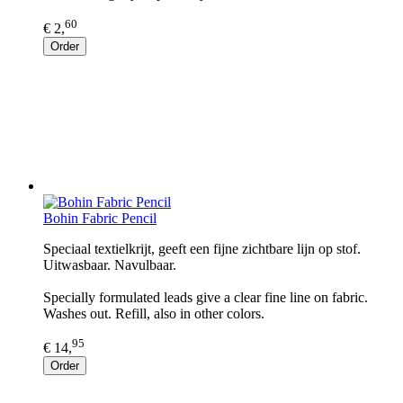
60
€ 2,
Order
Bohin Fabric Pencil
Speciaal textielkrijt, geeft een fijne zichtbare lijn op stof.
Uitwasbaar. Navulbaar.
Specially formulated leads give a clear fine line on fabric.
Washes out. Refill, also in other colors.
95
€ 14,
Order