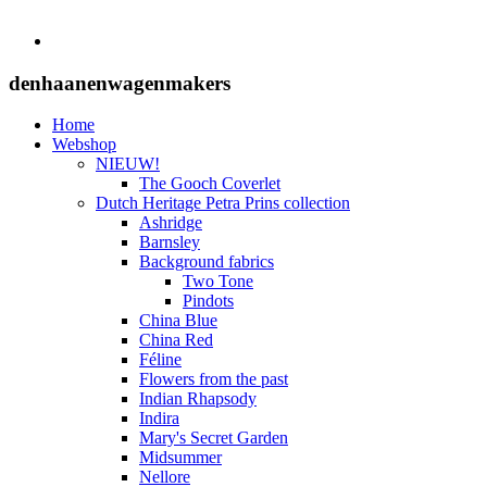
denhaanenwagenmakers
Home
Webshop
NIEUW!
The Gooch Coverlet
Dutch Heritage Petra Prins collection
Ashridge
Barnsley
Background fabrics
Two Tone
Pindots
China Blue
China Red
Féline
Flowers from the past
Indian Rhapsody
Indira
Mary's Secret Garden
Midsummer
Nellore