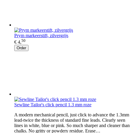
Prym markeerstift, zilvergrijs
50
€ 4,
Order
Sewline Tailor's click pencil 1.3 mm roze
A modern mechanical pencil, just click to advance the 1.3mm
lead-twice the thickness of standard fine leads. Clearly seen
lines in white, blue or pink. So much sharper and cleaner than
chalks. No gritty or powdery residue. Erase…